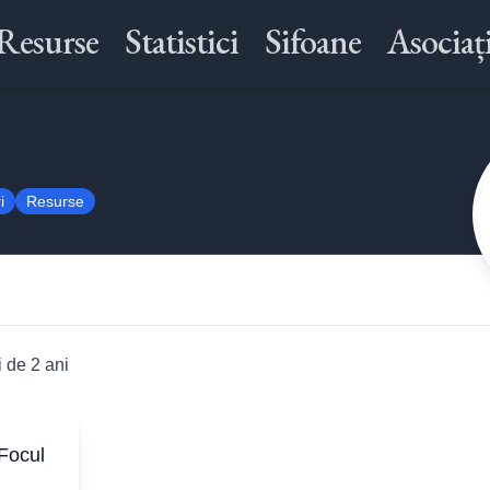
Resurse
Statistici
Sifoane
Asociați
i
Resurse
 de 2 ani
Focul