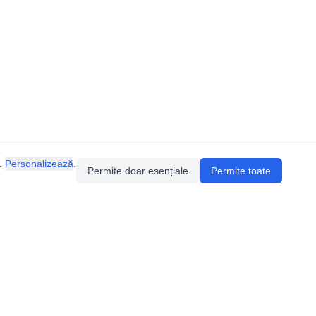
.
Personalizează
.
Permite doar esențiale
Permite toate
Pentru întrebări sau sugestii, contactează-ne
prin email (
contact@speologie.org
) sau intră
pe
slack
.