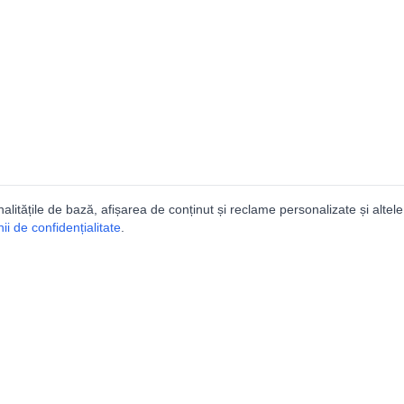
nalitățile de bază, afișarea de conținut și reclame personalizate și altele
i de confidențialitate
.
e
Comunitatea
Peşterilor din România
Lista Utilizatorilor