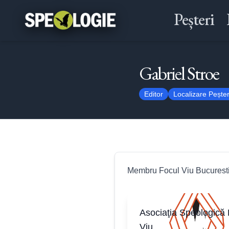
Peșteri
Gabriel Stroe
Editor
Localizare Peșter
Membru Focul Viu Bucuresti
Asociaţia Speologică 
Viu