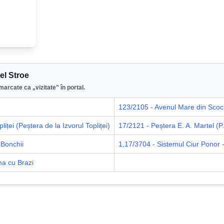
el Stroe
marcate ca „vizitate" în portal.
123/2105 - Avenul Mare din Scoc
liței (Peștera de la Izvorul Topliței)
17/2121 - Peștera E. A. Martel (P.
 Bonchii
1,17/3704 - Sistemul Ciur Ponor -
ma cu Brazi