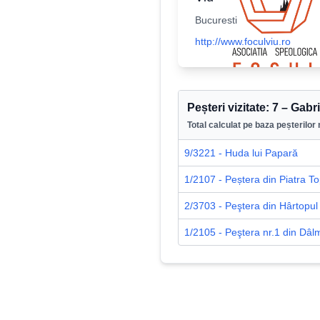
Bucuresti
http://www.foculviu.ro
Peșteri vizitate:
7
–
Gabri
Total calculat pe baza peșterilor 
9/3221 - Huda lui Papară
1/2107 - Peștera din Piatra Top
2/3703 - Peştera din Hârtopul
1/2105 - Peştera nr.1 din Dâl