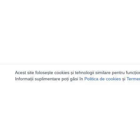
Acest site folosește cookies și tehnologii similare pentru funcțio
Informații suplimentare poți găsi în
Politica de cookies
și
Termeni
Utile
Speologi
Legislatie
Distributia 