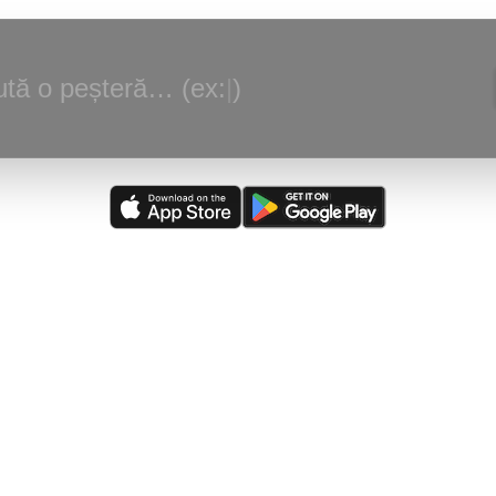
tă o peșteră… (ex:
|
)
alizare:
(
03/08/2026
)
Peștera din Valea Ponoare
—
Adaugare judet, loc
scriere.
rsă actualizată:
(
05/08/2026
)
The Caves of Burnsville Cove
(de către