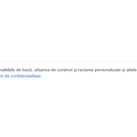
nalitățile de bază, afișarea de conținut și reclame personalizate și altele
i de confidențialitate
.
talogul peșterilor din Român