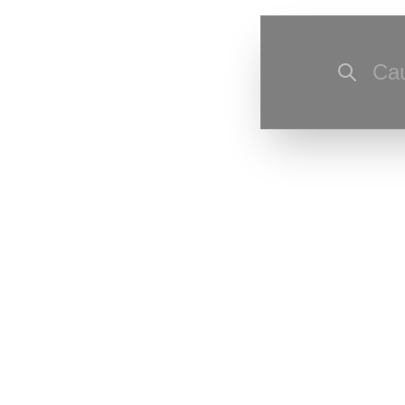
Cau
Ultima actu
corecturi de
Ultima resu