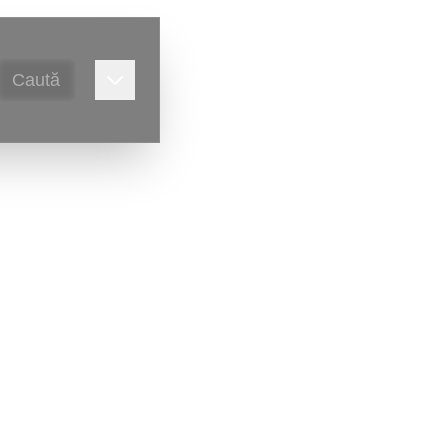
Caută
alitate,
Victor Ursu
)