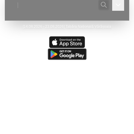
|
[
14.08.2026 - 23.08.2026
]
Tabăra Națională Vărășoaia
Ultima actualizare:
(
07/08/2026
)
Peştera Meziad
—
Victor Ursu
- Actualizare - Galeria foto.
Ultima resursă actualizată:
(
05/08/2026
)
The Caves of
Burnsville Cove
(de către
Victor Ursu
)