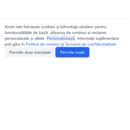
Acest site folosește cookies și tehnologii similare pentru
funcționalitățile de bază, afișarea de conținut și reclame
personalizate și altele.
Personalizează
. Informații suplimentare
poți găsi în
Politica de cookies
și
Termenii de confidențialitate
.
Permite doar esențiale
Permite toate
Catalogul peșterilor din
România