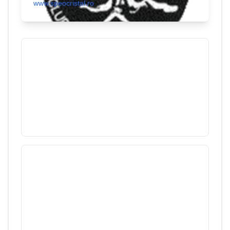
www.speocristal.ro
Avenul Verde
78
/
3707
Munții Pădurea Craiului
Cetăţile Ponorului
18
/
3441
Munții Bihor