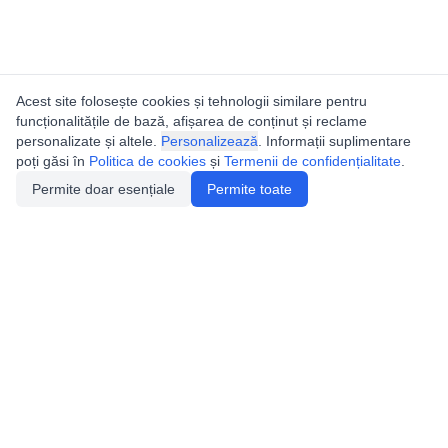
Acest site folosește cookies și tehnologii similare pentru
funcționalitățile de bază, afișarea de conținut și reclame
personalizate și altele.
Personalizează
. Informații suplimentare
poți găsi în
Politica de cookies
și
Termenii de confidențialitate
.
Permite doar esențiale
Permite toate
Utile
Legislatie
Autorizație de acces
Definiții și Explicații