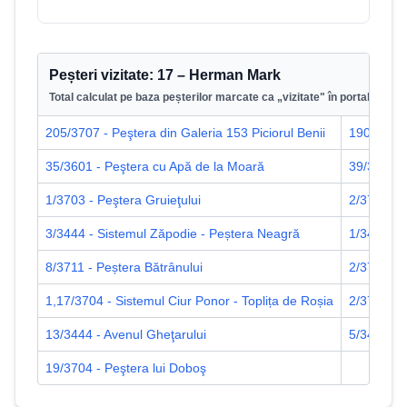
Peșteri vizitate:
17
–
Herman Mark
Total calculat pe baza peșterilor marcate ca „vizitate" în portal.
205/3707 - Peştera din Galeria 153 Piciorul Benii
190/3720 
35/3601 - Peştera cu Apă de la Moară
39/3430 -
1/3703 - Peştera Gruieţului
2/3712 - P
3/3444 - Sistemul Zăpodie - Peștera Neagră
1/3439 - 
8/3711 - Peștera Bătrânului
2/3708 - 
1,17/3704 - Sistemul Ciur Ponor - Toplița de Roșia
2/3724 - 
13/3444 - Avenul Gheţarului
5/3444 - 
19/3704 - Peştera lui Doboş