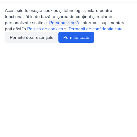
Acest site folosește cookies și tehnologii similare pentru
funcționalitățile de bază, afișarea de conținut și reclame
personalizate și altele.
Personalizează
. Informații suplimentare
poți găsi în
Politica de cookies
și
Termenii de confidențialitate
.
Permite doar esențiale
Permite toate
Utile
Legislatie
Autorizație de acces
Definiții și Explicații
Calendar/Evenimente
Verificare date pesteri