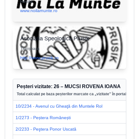
Reșita
www.noilamunte.ro
Asociatia Speologica Prusik
Timișoara
http://www.prusik.ro
Peșteri vizitate:
26
–
MUCSI ROVENA IOANA
Total calculat pe baza peșterilor marcate ca „vizitate" în portal.
10/2234 - Avenul cu Gheaţă din Muntele Rol
1/2273 - Peștera Românești
2/2233 - Peştera Ponor Uscată