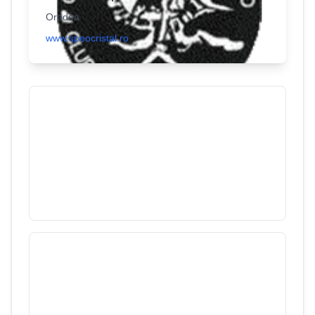
Oradea
www.speocristal.ro
Peștera Raii
3
/
3700
Munții Pădurea Craiului
Peştera Meziad
1
/
3700
Munții Pădurea Craiului