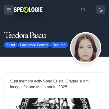
Teodora Pascu
Editor
Localizare Peșteri
Resurse
Sunt membru activ Speo Cristal Oradea și am
început în luna Mai a anului 2025.
Clubul de Speologie Cristal