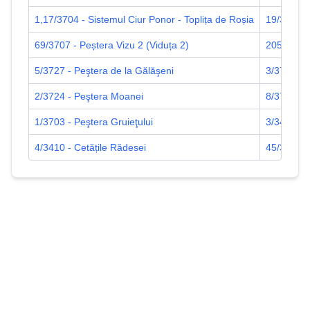
1,17/3704 - Sistemul Ciur Ponor - Toplița de Roșia
19/3704 -
69/3707 - Peștera Vizu 2 (Viduța 2)
205/3707 -
5/3727 - Peştera de la Gălăşeni
3/3724 - 
2/3724 - Peştera Moanei
8/3711 - 
1/3703 - Peştera Gruieţului
3/3444 - 
4/3410 - Cetățile Rădesei
45/3707 - 