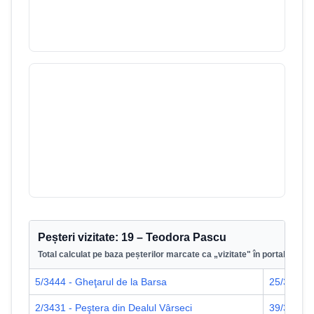
Peştera nr.1 de la Stanul Cerbului
44
/
3707
Munții Pădurea Craiului
Peșteri vizitate:
19
–
Teodora Pascu
Total calculat pe baza peșterilor marcate ca „vizitate" în portal.
5/3444 - Gheţarul de la Barsa
25/3443 -
2/3431 - Peştera din Dealul Vârseci
39/3430 -