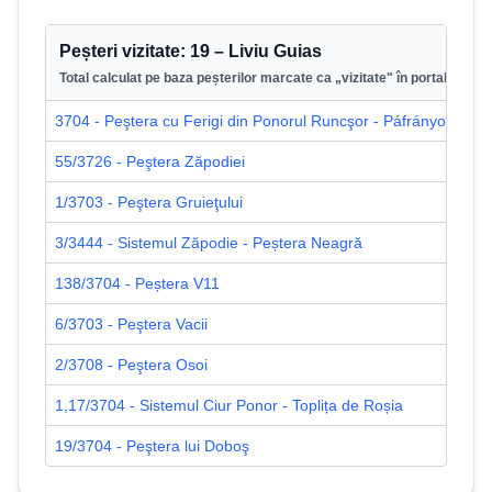
Peșteri vizitate:
19
–
Liviu Guias
Total calculat pe baza peșterilor marcate ca „vizitate" în portal.
3704 - Peştera cu Ferigi din Ponorul Runcşor - Páfrányos
20
55/3726 - Peştera Zăpodiei
1/3
1/3703 - Peştera Gruieţului
68
3/3444 - Sistemul Zăpodie - Peștera Neagră
?/
138/3704 - Peștera V11
5/
6/3703 - Peştera Vacii
8/
2/3708 - Peştera Osoi
3/
1,17/3704 - Sistemul Ciur Ponor - Toplița de Roșia
2/
19/3704 - Peştera lui Doboş