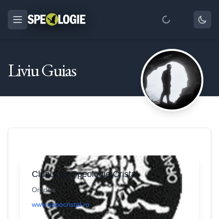
Liviu Guias
Clubul de Speologie Cristal
Oradea
www.speocristal.ro