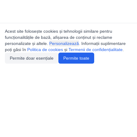
Acest site folosește cookies și tehnologii similare pentru
funcționalitățile de bază, afișarea de conținut și reclame
personalizate și altele.
Personalizează
. Informații suplimentare
poți găsi în
Politica de cookies
și
Termenii de confidențialitate
.
Permite doar esențiale
Permite toate
Utile
Legislatie
Autorizație de acces
Definiții și Explicații