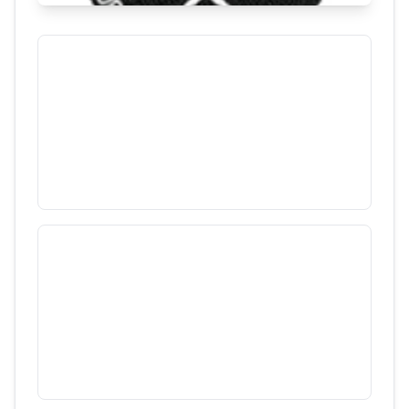
Peştera de la Cubleş
76
/
3707
Munții Pădurea Craiului
Peştera nr.1 de la Stanul Cerbului
44
/
3707
Munții Pădurea Craiului