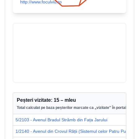
http://www.foculviu.ro
Peștera de la Secătură
8
/
3423
Munții Bihor
Peșteri vizitate:
15
–
mleu
Total calculat pe baza peșterilor marcate ca „vizitate" în portal.
5/2103 - Avenul Bradul Strâmb din Fața Jarului
1/2140 - Avenul din Crovul Rății (Sistemul celor Patru Puțuri)