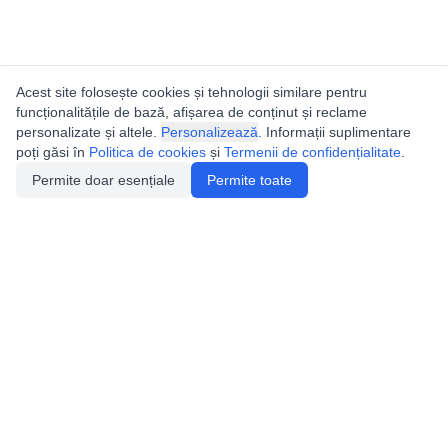
Acest site folosește cookies și tehnologii similare pentru
funcționalitățile de bază, afișarea de conținut și reclame
personalizate și altele.
Personalizează
. Informații suplimentare
poți găsi în
Politica de cookies
și
Termenii de confidențialitate
.
Permite doar esențiale
Permite toate
Catalogul peșterilor din
România