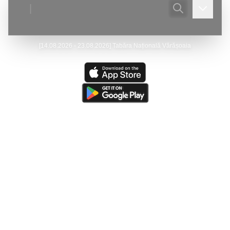
|
[
14.08.2026 - 23.08.2026
]
Tabăra Națională Vărășoaia
Ultima actualizare:
(
07/08/2026
)
Peştera Meziad
—
Victor Ursu
- Actualizare - Galeria foto.
Ultima resursă actualizată:
(
05/08/2026
)
The Caves of
Burnsville Cove
(de către
Victor Ursu
)