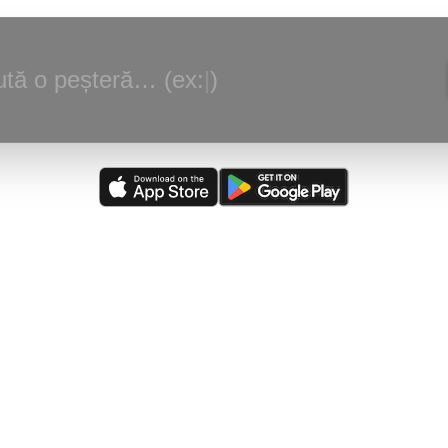
tă o peșteră… (ex:
|
)
alizare:
(
03/08/2026
)
Peștera din Valea Ponoare
—
Adaugare judet, loc
scriere.
rsă actualizată:
(
05/08/2026
)
The Caves of Burnsville Cove
(de către