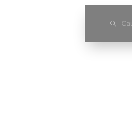
Cau
Ultima actu
corecturi de
Ultima resu