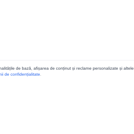
nalitățile de bază, afișarea de conținut și reclame personalizate și altele
i de confidențialitate
.
talogul peșterilor din Român