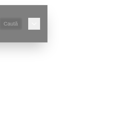
Caută
alitate,
Victor Ursu
)